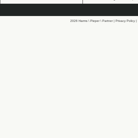
2026 Harms \ Pieper \ Partner |
Privacy Policy
|